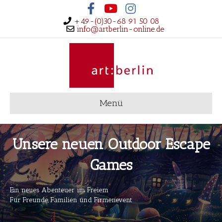
Facebook
Youtube
Instagram
+49-(0)30-68 91 50 08
info@artberlin-online.de
Menü
Unsere neuen Outdoor Escape
Games
Ein neues Abenteuer im Freiem
Für Freunde, Familien und Firmenevent