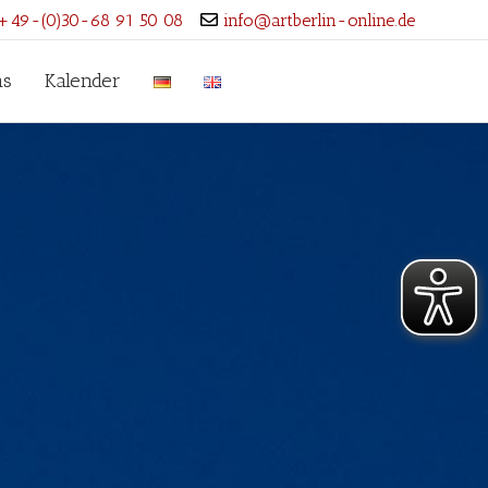
+49-(0)30-68 91 50 08
info@artberlin-online.de
ns
Kalender