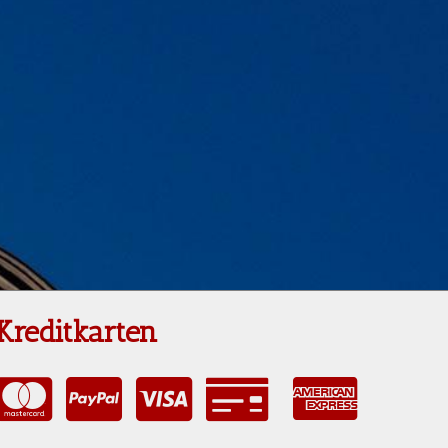
Kreditkarten
AmericanExpress
MasterCard
PayPal
VISA
Rechnung