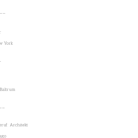
——
r
ew York
—
 Baltrum
——
Beruf: Architekt
cago