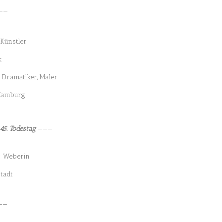
——
 Künstler
k
, Dramatiker, Maler
 Hamburg
45. Todestag
———
f: Weberin
stadt
——