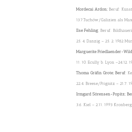
Mordecai Ardon;
Beruf: Künst
13.7.Tuchów/Galizien als Max
Ilse Fehling
; Beruf: Bildhauer
25. 4. Danzig – 25. 2. 1982 M
Marguerite Friedlaender-Wil
11. 10. Ecully b. Lyon –24.12. 
Thoma Gräfin Grote; Beruf:
Ke
22.4. Breese/Prignitz – 21.7.
Irmgard Sörensen-Popitz; Be
3.6. Kiel – 2.11. 1993 Kronbe