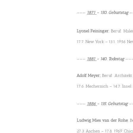
———
1871
- 150. Geburtstag
—
Lyonel Feininger
; Beruf: Male
17.7. New York – 13.1. 1956 N
———
1881
- 140. Todestag
——
Adolf Meyer;
Beruf: Architekt
17.6. Mechernich – 14.7. Insel
———
1886
- 135. Geburtstag
—
Ludwig Mies van der Rohe
; 
27.3. Aachen – 17.8. 1969 Chi