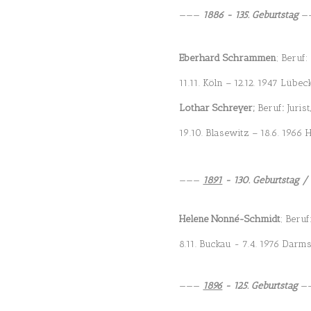
———
1886 - 135. Geburtstag
—
Eberhard Schrammen
; Beruf:
11.11. Köln – 12.12. 1947 Lübec
Lothar Schreyer;
Beruf
:
Jurist
19.10. Blasewitz – 18.6. 1966
———
1891
- 130. Geburtstag / 
Helene Nonné-Schmidt
; Beru
8.11. Buckau - 7.4. 1976 Darm
———
1896
- 125. Geburtstag
—