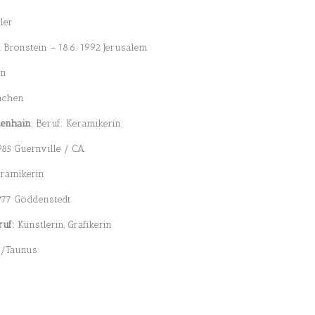
ler
 Bronstein – 18.6. 1992 Jerusalem
in
ünchen
denhain
; Beruf: Keramikerin
1985 Guernville / CA.
ramikerin
 1977 Göddenstedt
ruf:
Künstlerin, Grafikerin
rg/Taunus