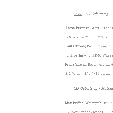
———
1896
- 125. Geburtstag
—
Anton Brenner
; Beruf: Archit
12.8. Wien – 26.11.1957 Wien
Paul Citroen;
Beruf: Maler, Fo
15.12. Berlin – 13. 3.1983 Was
Franz Singer
; Beruf: Architek
8. 2. Wien – 5.10. 1954 Berlin
———
125. Geburtstag / 50. Tod
Max Peiffer-Watenpuhl,
Beruf
1.9. Weferlingen/Anhalt – 13.