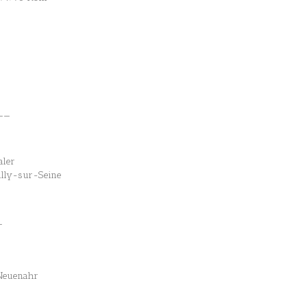
——
aler
uilly-sur-Seine
—
 Neuenahr