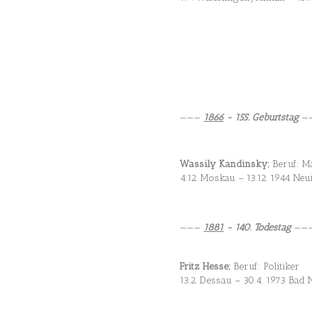
———
1866
- 155. Geburtstag
—
Wassily Kandinsky
;
Beruf: M
4.12. Moskau – 13.12. 1944 Ne
———
1881
- 140. Todestag
——
Fritz Hesse
;
Beruf: Politiker
13.2. Dessau – 30.4. 1973 Bad