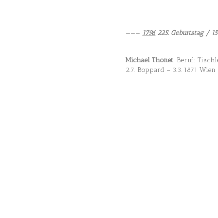
———
1796
225. Geburtstag / 15
Michael Thonet
; Beruf: Tisch
2.7. Boppard – 3.3. 1871 Wien