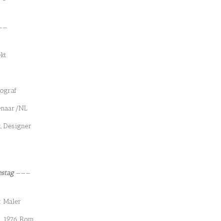
——
ekt
tograf
senaar/NL
t, Designer
estag
———
: Maler
7. 1976 Rom