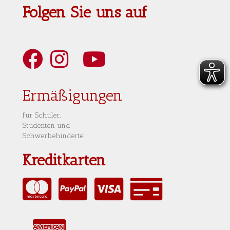
Folgen Sie uns auf
Art Berlin Facebook
Art Berlin Instagram
Art Berlin YouTube
Art Berlin Tripadvisior
Ermäßigungen
für Schüler,
Studenten und
Schwerbehinderte
Kreditkarten
MasterCard
PayPal
VISA
Rechnung
AmericanExpress