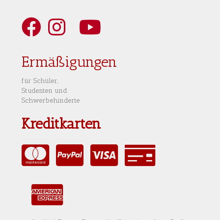
Art Berlin Facebook
Art Berlin Instagram
Art Berlin YouTube
Art Berlin Tripadvisior
Ermäßigungen
für Schüler,
Studenten und
Schwerbehinderte
Kreditkarten
MasterCard
PayPal
VISA
Rechnung
AmericanExpress